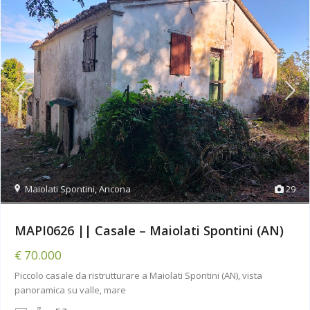
Maiolati Spontini
,
Ancona
29
MAPI0626 || Casale – Maiolati Spontini (AN)
€ 70.000
Piccolo casale da ristrutturare a Maiolati Spontini (AN), vista
panoramica su valle, mare