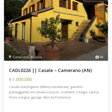
Camerano
,
Ancona
98
CADL0226 || Casale – Camerano (AN)
€ 1.000.000
Casale marchigiano 280mq ristrutturato, giardino
pianeggiante con uliveto e pozzo. 4 camere, 5 bagni, sauna,
forno a legna, garage. 9km da Portonovo