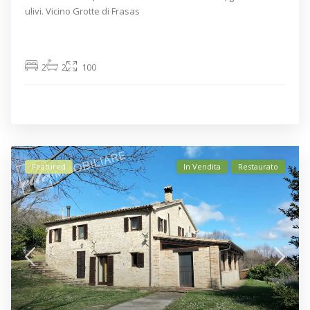
ulivi. Vicino Grotte di Frasas
2
2
100
Featured
In Vendita
Restaurato