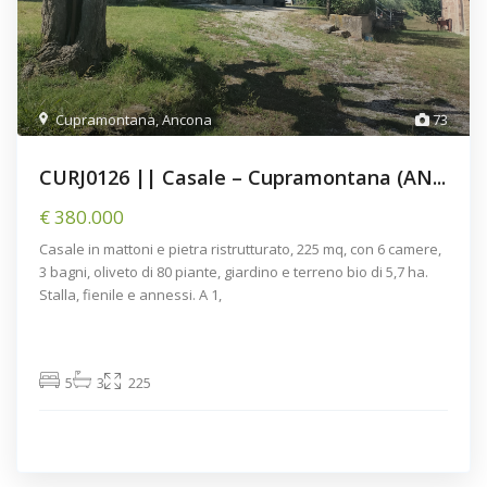
Cupramontana
,
Ancona
73
CURJ0126 || Casale – Cupramontana (AN...
€ 380.000
Casale in mattoni e pietra ristrutturato, 225 mq, con 6 camere,
3 bagni, oliveto di 80 piante, giardino e terreno bio di 5,7 ha.
Stalla, fienile e annessi. A 1,
5
3
225