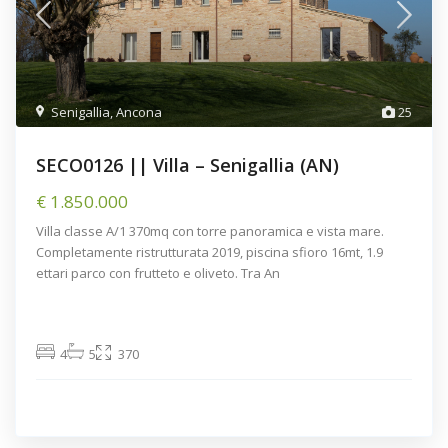
Senigallia
,
Ancona
25
SECO0126 || Villa – Senigallia (AN)
€ 1.850.000
Villa classe A/1 370mq con torre panoramica e vista mare.
Completamente ristrutturata 2019, piscina sfioro 16mt, 1.9
ettari parco con frutteto e oliveto. Tra An
4
5
370