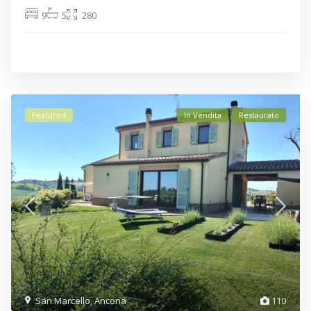
9
5
280
Featured
In Vendita
Restaurato
San Marcello
,
Ancona
110