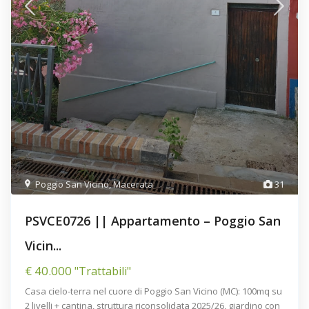
Poggio San Vicino
,
Macerata
31
PSVCE0726 || Appartamento – Poggio San
Vicin...
€ 40.000
"Trattabili"
Casa cielo-terra nel cuore di Poggio San Vicino (MC): 100mq su
2 livelli + cantina, struttura riconsolidata 2025/26, giardino con