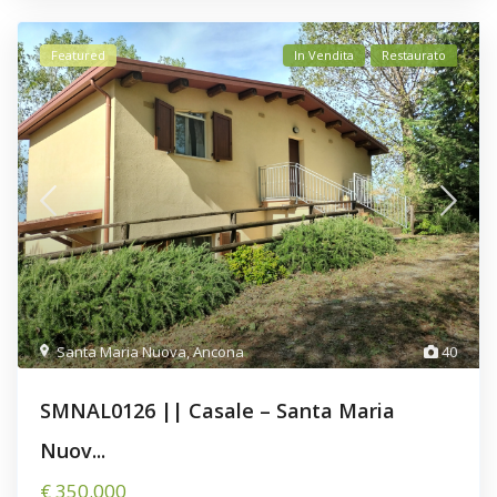
Featured
In Vendita
Restaurato
Santa Maria Nuova
,
Ancona
40
SMNAL0126 || Casale – Santa Maria
Nuov...
€ 350.000