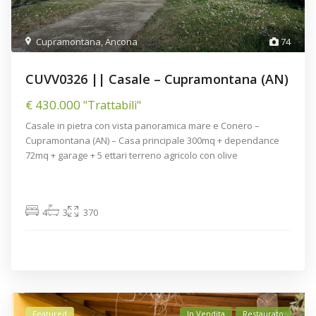
Cupramontana
,
Ancona
74
CUVV0326 || Casale – Cupramontana (AN)
€ 430.000
"Trattabili"
Casale in pietra con vista panoramica mare e Conero –
Cupramontana (AN) – Casa principale 300mq + dependance
72mq + garage + 5 ettari terreno agricolo con olive
4
3
370
Featured
In Vendita
Restaurato