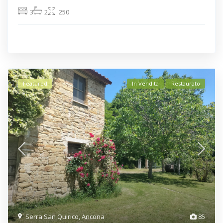
3
2
250
Featured
In Vendita
Restaurato
Serra San Quirico
,
Ancona
85