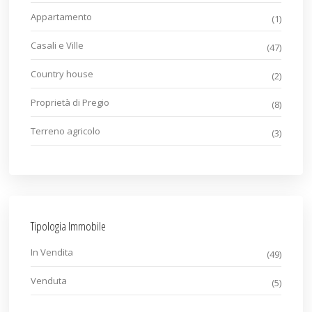
Appartamento
(1)
Casali e Ville
(47)
Country house
(2)
Proprietà di Pregio
(8)
Terreno agricolo
(3)
Tipologia Immobile
In Vendita
(49)
Venduta
(5)