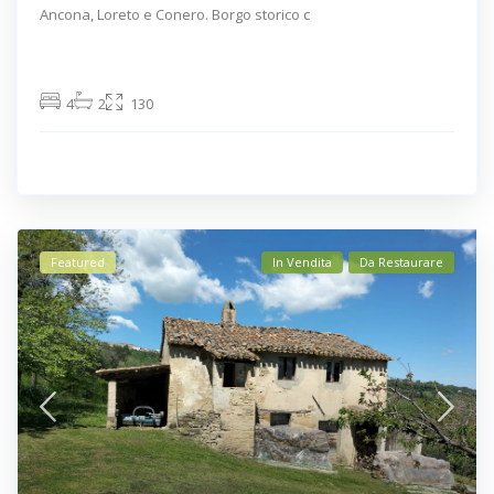
Ancona, Loreto e Conero. Borgo storico c
4
2
130
Featured
In Vendita
Da Restaurare