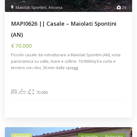
Maiolati Spontini
,
Ancona
29
MAPI0626 || Casale – Maiolati Spontini
(AN)
€ 70.000
Piccolo casale da ristrutturare a Maiolati Spontini (AN), vista
panoramica su valle, mare e colline. 19.000mq tra corte e
terreno con olivi, 30 min dalle spiagg
2
2
70.000
Featured
In Vendita
Restaurato