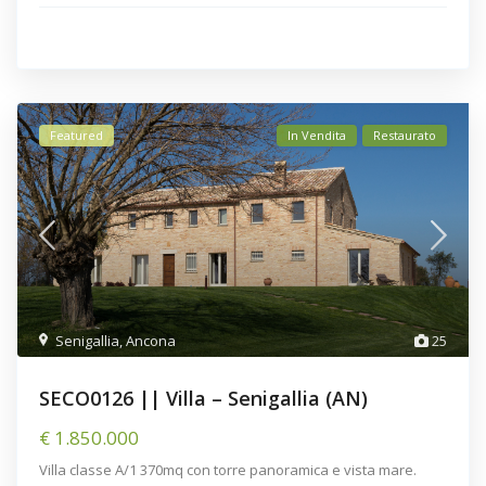
Featured
In Vendita
Restaurato
Senigallia
,
Ancona
25
SECO0126 || Villa – Senigallia (AN)
€ 1.850.000
Villa classe A/1 370mq con torre panoramica e vista mare.