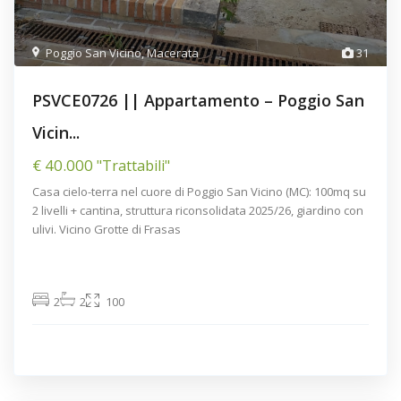
Poggio San Vicino
,
Macerata
31
PSVCE0726 || Appartamento – Poggio San
Vicin...
€ 40.000
"Trattabili"
Casa cielo-terra nel cuore di Poggio San Vicino (MC): 100mq su
2 livelli + cantina, struttura riconsolidata 2025/26, giardino con
ulivi. Vicino Grotte di Frasas
2
2
100