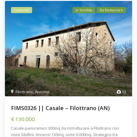
Featured
In Vendita
Da Restaurare
Filottrano
,
Ancona
13
FIMS0326 || Casale – Filottrano (AN)
€ 130.000
Casale panoramico 300mq da ristrutturare a Filottrano con
vista Sibillini. Annessi 130mq, corte 6.000mq. Strategico tra