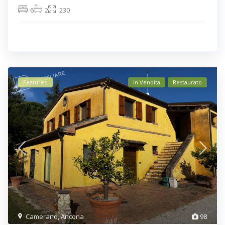
6
2
230
Featured
In Vendita
Restaurato
Camerano
,
Ancona
98