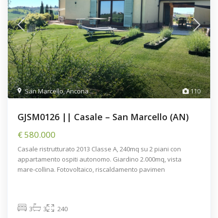
San Marcello
,
Ancona
110
GJSM0126 || Casale – San Marcello (AN)
€ 580.000
Casale ristrutturato 2013 Classe A, 240mq su 2 piani con
appartamento ospiti autonomo. Giardino 2.000mq, vista
mare-collina. Fotovoltaico, riscaldamento pavimen
3
3
240