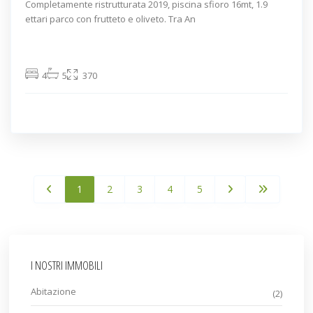
Completamente ristrutturata 2019, piscina sfioro 16mt, 1.9
ettari parco con frutteto e oliveto. Tra An
4
5
370
1
2
3
4
5
I NOSTRI IMMOBILI
Abitazione
(2)