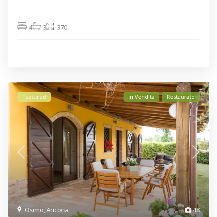
4
3
370
Featured
In Vendita
Restaurato
Osimo
,
Ancona
48