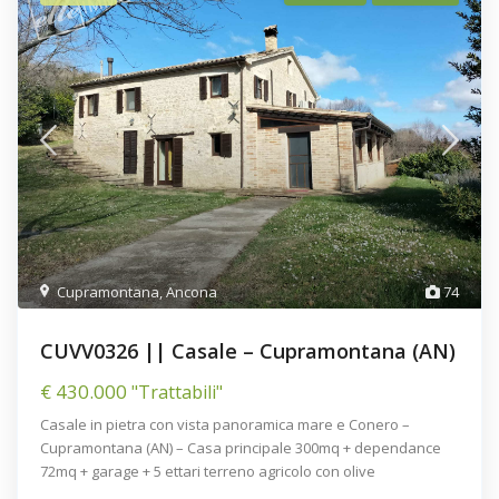
Cupramontana
,
Ancona
74
CUVV0326 || Casale – Cupramontana (AN)
€ 430.000
"Trattabili"
Casale in pietra con vista panoramica mare e Conero –
Cupramontana (AN) – Casa principale 300mq + dependance
72mq + garage + 5 ettari terreno agricolo con olive