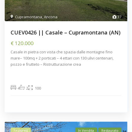
Cupramontana
,
Ancona
37
CUEV0426 || Casale – Cupramontana (AN)
€ 120.000
Casale in pietra con vista che spazia dalle montagne fino
mare– 100mq + 2 porticati – 4 ettari con 130 ulivi centenari,
pozzo e frutteto – Ristrutturazione crea
4
2
100
Featured
In Vendita
Restaurato