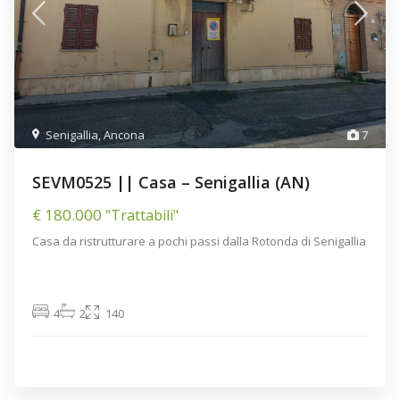
Senigallia
,
Ancona
7
SEVM0525 || Casa – Senigallia (AN)
€ 180.000
"Trattabili"
Casa da ristrutturare a pochi passi dalla Rotonda di Senigallia
4
2
140