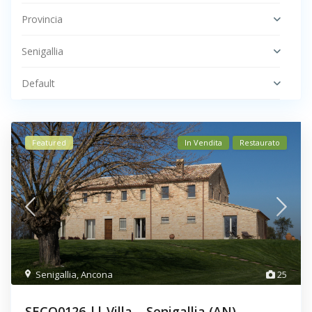
Provincia
Senigallia
Default
Featured
In Vendita
Restaurato
Senigallia
,
Ancona
25
SECO0126 || Villa – Senigallia (AN)