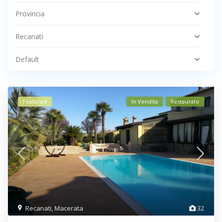
Provincia
Recanati
Default
Featured
In Vendita
Restaurato
Recanati
,
Macerata
32