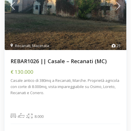
Recanati
,
Macerata
25
REBAR1026 || Casale – Recanati (MC)
€ 130.000
Casale antico di 380mq a Recanati, Marche. Proprietà agricola
con corte di 8.000mq, vista impareggiabile su Osimo, Loreto,
Recanati e Conero.
4
2
8.000