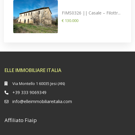
FIMS0326 || Casale – Filottr...
€ 130.000
ELLE IMMOBILIARE ITALIA
Via Montello 1 60035 Jesi (AN)
+39 333 9069349
info@elleimmobiliareitalia.com
Affiliato Fiaip