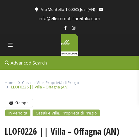
Via Montello 1 60035 Jesi (AN) |
info@elleimmobiliareitalia.com
Advanced Search
Home
Casali e Ville
,
Proprietà di Pregio
LLOF0226 || Villa – Offagna (AN)
Stampa
,
In Vendita
Casali e Ville
Proprietà di Pregio
LLOF0226 || Villa – Offagna (AN)