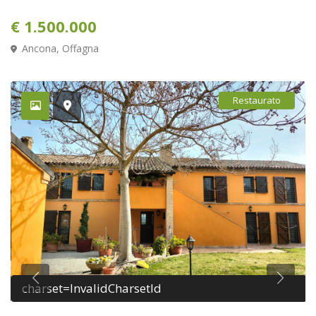
€ 1.500.000
Ancona
,
Offagna
Restaurato
charset=InvalidCharsetId